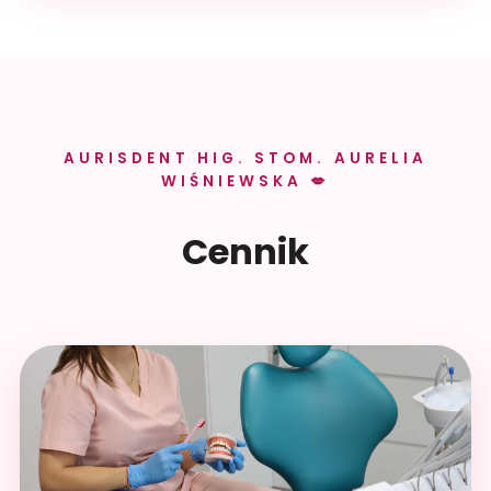
AURISDENT HIG. STOM. AURELIA
WIŚNIEWSKA 💋
Cennik